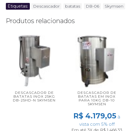
Etiquetas:
Descascador
,
batatas
,
DB-06
,
Skymsen
Produtos relacionados
DESCASCADOR DE
DESCASCADOR DE
BATATAS INOX 25KG
BATATAS EM INOX
DB-25HD-N SKYMSEN
PARA 10KG DB-10
SKYMSEN
R$ 4.179,05
à
vista com 5% off
Em até 3X de R$ 1.466,33