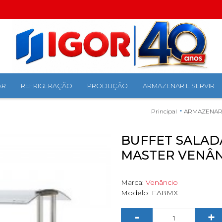
AR
REFRIGERAÇÃO
PRODUÇÃO
ARMAZENAR E SERVIR
Principal
ARMAZENAR 
BUFFET SALAD
MASTER VENÂ
Marca:
Venâncio
Modelo:
EA8MX
-
+