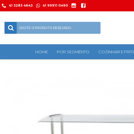
41 3283 4643
41 99911 0490
HOME
POR SEGMENTO
COZINHAR E FRIT