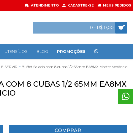
ATENDIMENTO
CADASTRE-SE
MEUS PEDIDOS
0 - R$ 0,00
UTENSÍLIOS
BLOG
PROMOÇÕES
E SERVIR
Buffet Salada com 8 cubas 1/2 65mm EA8MX Master Venâncio
A COM 8 CUBAS 1/2 65MM EA8MX
NCIO
COMPRAR