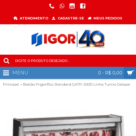
ATENDIMENTO
CADASTRE-SE
MEUS PEDIDOS
MENU
0 - R$ 0,00
Principal
Balcão Frigorífico Standard GATP-200D Linha Turino Gelopar