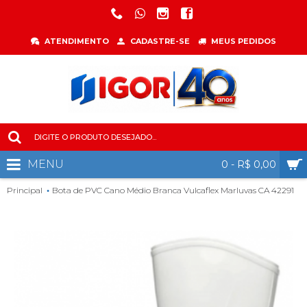
ATENDIMENTO
CADASTRE-SE
MEUS PEDIDOS
MENU
0 - R$ 0,00
Principal
Bota de PVC Cano Médio Branca Vulcaflex Marluvas CA 42291