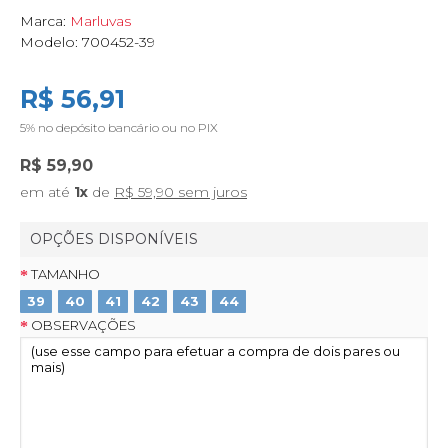
Marca:
Marluvas
Modelo:
700452-39
R$ 56,91
5%
no depósito bancário ou no PIX
R$ 59,90
em até
1x
de
R$ 59,90 sem juros
OPÇÕES DISPONÍVEIS
TAMANHO
39
40
41
42
43
44
OBSERVAÇÕES