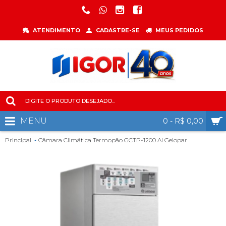
ATENDIMENTO
CADASTRE-SE
MEUS PEDIDOS
MENU
0 - R$ 0,00
Principal
Câmara Climática Termopão GCTP-1200 AI Gelopar