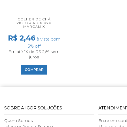
COLHER DE CHÁ
VICTORIA GX1070
MARCAMIX
R$ 2,46
à vista com
5% off
Em até 1X de R$ 2,59 sem
juros
COMPRAR
SOBRE A IGOR SOLUÇÕES
ATENDIMEN
Quem Somos
Entre em con
Informações de Entrega
Mapa do site