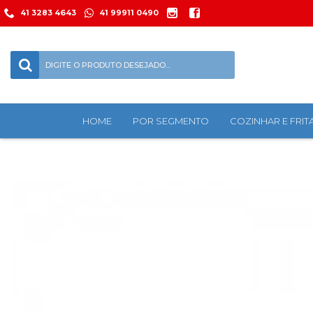
41 3283 4643
41 99911 0490
HOME
POR SEGMENTO
COZINHAR E FRIT