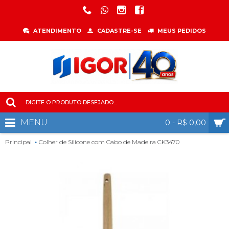
ATENDIMENTO
CADASTRE-SE
MEUS PEDIDOS
MENU
0 - R$ 0,00
Principal
Colher de Silicone com Cabo de Madeira CK3470