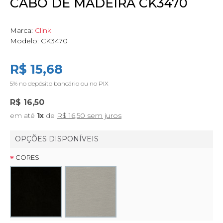
CABO DE MADEIRA CK3470
Marca:
Clink
Modelo:
CK3470
R$ 15,68
5%
no depósito bancário ou no PIX
R$ 16,50
em até
1x
de
R$ 16,50 sem juros
OPÇÕES DISPONÍVEIS
CORES