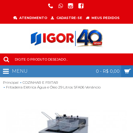
ATENDIMENTO
CADASTRE-SE
MEUS PEDIDOS
MENU
0 - R$ 0,00
Principal
COZINHAR E FRITAR
Fritadeira Elétrica Água e Óleo 29 Litros SFA06 Venâncio