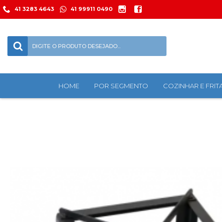
41 3283 4643
41 99911 0490
HOME
POR SEGMENTO
COZINHAR E FRIT