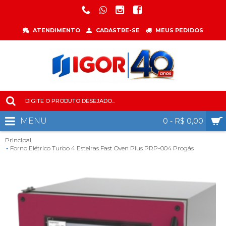
ATENDIMENTO
CADASTRE-SE
MEUS PEDIDOS
MENU
0 - R$ 0,00
Principal
Forno Elétrico Turbo 4 Esteiras Fast Oven Plus PRP-004 Progás