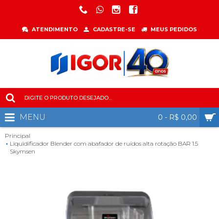
ATENDIMENTO
CADASTRE-SE
MEUS PEDIDOS
MENU
0 - R$ 0,00
Principal
Liquidificador Blender com abafador de ruídos alta rotação BAR 1.5
Skymsen