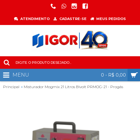
ATENDIMENTO
CADASTRE-SE
MEUS PEDIDOS
MENU
0 - R$ 0,00
Principal
Misturador Mogmix 21 Litros Bivolt PRMOG-21 - Progás