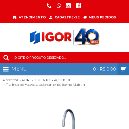
ATENDIMENTO
CADASTRE-SE
MEUS PEDIDOS
MENU
0 - R$ 0,00
Principal
POR SEGMENTO
AÇOUGUE
Pia Inox de Assepsia acionamento joelho Mafran