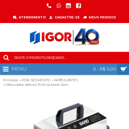
ATENDIMENTO
CADASTRE-SE
MEUS PEDIDOS
MENU
0 - R$ 0,00
Principal
POR SEGMENTO
AMBULANTES
Misturador elétrico 10 litros bivolt Saro