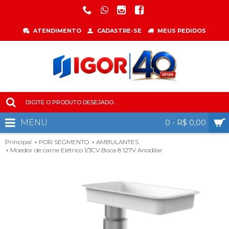
ATENDIMENTO
CADASTRE-SE
MEUS PEDIDOS
MENU
0 - R$ 0,00
Principal
POR SEGMENTO
AMBULANTES
Moedor de carne Elétrico 1/3CV Boca 8 127V Anodilar