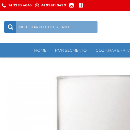
41 3283 4643
41 99911 0490
HOME
POR SEGMENTO
COZINHAR E FRIT