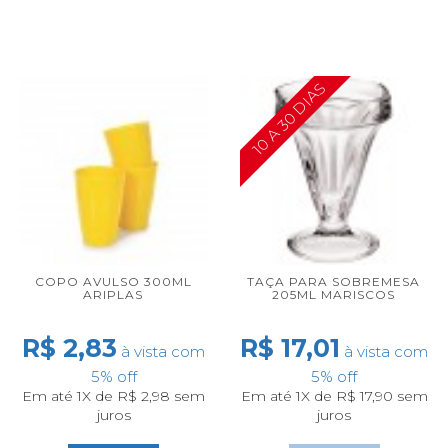
10 A 30 DIAS
COPO AVULSO 300ML
TAÇA PARA SOBREMESA
ARIPLAS
205ML MARISCOS
R$ 2,83
R$ 17,01
à vista com
à vista com
5% off
5% off
Em até 1X de R$ 2,98 sem
Em até 1X de R$ 17,90 sem
juros
juros