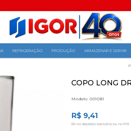
AR
REFRIGERAÇÃO
PRODUÇÃO
ARMAZENAR E SERVIR
P
COPO LONG DR
Modelo:
001081
R$ 9,41
5%
no depósito bancário ou no PIX