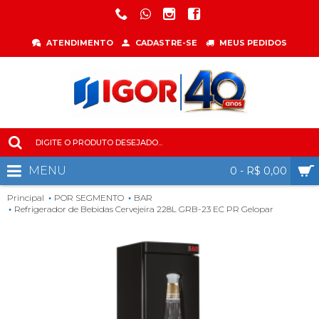
ATENDIMENTO
CADASTRE-SE
MEUS PEDIDOS
MENU
0 - R$ 0,00
Principal
POR SEGMENTO
BAR
Refrigerador de Bebidas Cervejeira 228L GRB-23 EC PR Gelopar