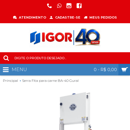
ATENDIMENTO
CADASTRE-SE
MEUS PEDIDOS
MENU
0 - R$ 0,00
Principal
Serra Fita para carne BA-40 Gural