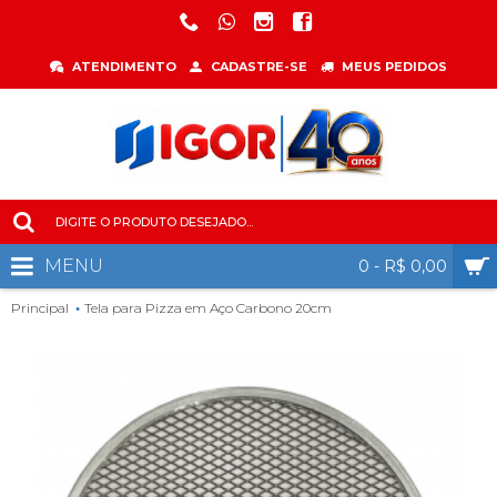
ATENDIMENTO
CADASTRE-SE
MEUS PEDIDOS
MENU
0 - R$ 0,00
Principal
Tela para Pizza em Aço Carbono 20cm