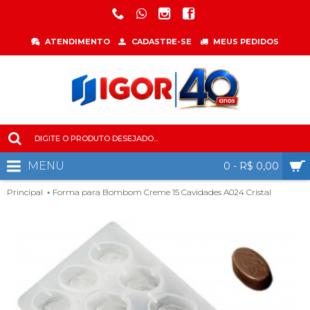
ATENDIMENTO
CADASTRE-SE
MEUS PEDIDOS
MENU
0 - R$ 0,00
Principal
Forma para Bombom Creme 15 Cavidades A024 Cristal