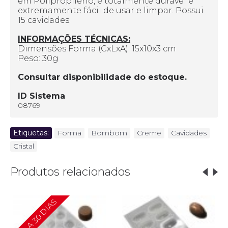
em Polipropileno, é totalmente durável e
extremamente fácil de usar e limpar. Possui
15 cavidades.
INFORMAÇÕES TÉCNICAS:
Dimensões Forma (CxLxA): 15x10x3 cm
Peso: 30g
Consultar disponibilidade do estoque.
ID Sistema
08769
Etiquetas:
Forma
,
Bombom
,
Creme
,
Cavidades
,
Cristal
Produtos relacionados
10 A 30 DIAS