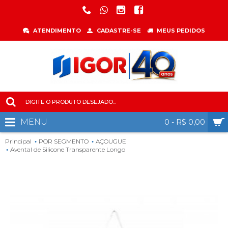
ATENDIMENTO
CADASTRE-SE
MEUS PEDIDOS
MENU
0 - R$ 0,00
Principal
POR SEGMENTO
AÇOUGUE
Avental de Silicone Transparente Longo