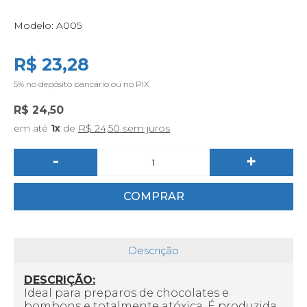
Modelo:
A005
R$ 23,28
5%
no depósito bancário ou no PIX
R$ 24,50
em até
1x
de
R$ 24,50 sem juros
-
+
COMPRAR
Descrição
DESCRIÇÃO:
Ideal para preparos de chocolates e
bombons e totalmente atóxica. É produzida